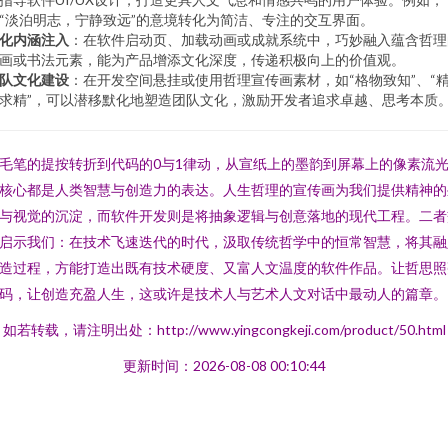
“淡泊明志，宁静致远”的意境转化为简洁、专注的交互界面。
化内涵注入
：在软件启动页、加载动画或成就系统中，巧妙融入蕴含哲理
画或书法元素，能为产品增添文化深度，传递积极向上的价值观。
队文化建设
：在开发空间悬挂或使用哲理宣传画素材，如“格物致知”、“
求精”，可以潜移默化地塑造团队文化，激励开发者追求卓越、思考本质
毛笔的提按转折到代码的0与1律动，从宣纸上的墨韵到屏幕上的像素流
核心都是人类智慧与创造力的表达。人生哲理的宣传画为我们提供精神的
与视觉的沉淀，而软件开发则是将抽象逻辑与创意落地的现代工程。二者
启示我们：在技术飞速迭代的时代，汲取传统哲学中的恒常智慧，将其融
造过程，方能打造出既有技术硬度、又富人文温度的软件作品。让哲思照
码，让创造充盈人生，这或许是技术人与艺术人文对话中最动人的篇章。
如若转载，请注明出处：http://www.yingcongkeji.com/product/50.html
更新时间：2026-08-08 00:10:44