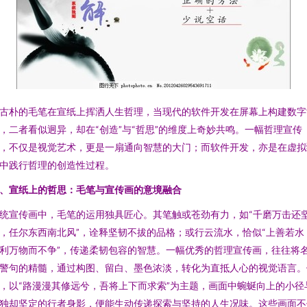
古朴的毛笔在宣纸上挥洒人生哲理，当现代的软件开发在屏幕上构建数字
，二者看似迥异，却在“创造”与“哲思”的维度上奇妙共鸣。一幅哲理宣传
，不仅是视觉艺术，更是一扇通向智慧的大门；而软件开发，亦是在虚拟
中践行哲理的创造性过程。
、宣纸上的哲思：毛笔与宣传画的意境融合
统宣传画中，毛笔的运用独具匠心。其笔触或苍劲有力，如“千磨万击还
，任尔东西南北风”，诠释坚韧不拔的品格；或行云流水，恰似“上善若水
利万物而不争”，传递柔韧包容的智慧。一幅优秀的哲理宣传画，往往将
警句的精髓，通过构图、留白、墨色浓淡，转化为直抵人心的视觉语言。
，以“路漫漫其修远兮，吾将上下而求索”为主题，画面中蜿蜒向上的小径
独却坚定的行者身影，便能生动传递探索与坚持的人生况味。这些画面不