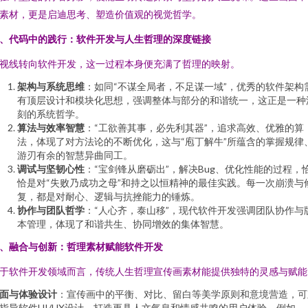
素材，更是启迪思考、塑造价值观的视觉哲学。
、代码中的践行：软件开发与人生哲理的深度链接
视线转向软件开发，这一过程本身便充满了哲理的映射。
架构与系统思维
：如同“不谋全局者，不足谋一域”，优秀的软件架构
有顶层设计和模块化思想，强调整体与部分的和谐统一，这正是一种
刻的系统哲学。
算法与效率智慧
：“工欲善其事，必先利其器”，追求高效、优雅的算
法，体现了对方法论的不断优化，这与“庖丁解牛”所蕴含的掌握规律
游刃有余的智慧异曲同工。
调试与坚韧心性
：“宝剑锋从磨砺出”，解决Bug、优化性能的过程，
恰是对“失败乃成功之母”和持之以恒精神的最佳实践。每一次崩溃与
复，都是对耐心、逻辑与抗挫能力的锤炼。
协作与团队哲学
：“人心齐，泰山移”，现代软件开发强调团队协作与
本管理，体现了和谐共生、协同增效的集体智慧。
、融合与创新：哲理素材赋能软件开发
于软件开发领域而言，传统人生哲理宣传画素材能提供独特的灵感与赋能
面与体验设计
：宣传画中的平衡、对比、留白等美学原则和意境营造，可
指导软件UI/UX设计，打造更具人文气息和情感共鸣的用户体验。例如，